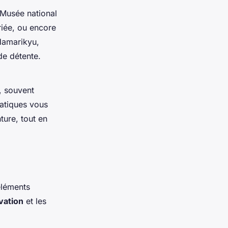
e Musée national
riée, ou encore
Hamarikyu,
de détente.
, souvent
ratiques vous
ture, tout en
éléments
vation
et les