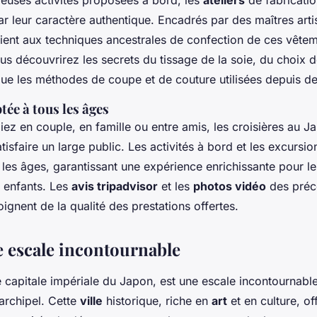
euses activités proposées à bord, les
ateliers
de fabricati
ar leur caractère authentique. Encadrés par des maîtres arti
itient aux techniques ancestrales de confection de ces vête
ous découvrirez les secrets du tissage de la soie, du choix 
que les méthodes de coupe et de couture utilisées depuis de
tée à tous les âges
ez en couple, en famille ou entre amis, les croisières au J
isfaire un large public. Les activités à bord et les excursio
 les âges, garantissant une expérience enrichissante pour l
 enfants. Les
avis tripadvisor
et les
photos vidéo
des préc
ignent de la qualité des prestations offertes.
e escale incontournable
e capitale impériale du Japon, est une escale incontournable
'archipel. Cette
ville
historique, riche en
art
et en culture, of