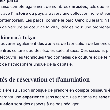
les parcs
ponaise compte également de nombreux
musées
, tels que l
trace l'
histoire
du pays à travers une collection riche et va
contemporain. Les parcs, comme le parc Ueno ou le jardin 
is de verdure au cœur de la ville, idéales pour une promena
de kimono à Tokyo
trouverez également des
ateliers
de fabrication de kimonos
entres culturels ou des écoles spécialisées. Ces sessions p
écouvrir les techniques traditionnelles de couture et de tein
 de l'atmosphère unique de la capitale.
és de réservation et d'annulation
oisière au Japon implique de prendre en compte plusieurs 
garantir une
expérience
sans accroc. Les options de
réser
ulation
sont des aspects à ne pas négliger.