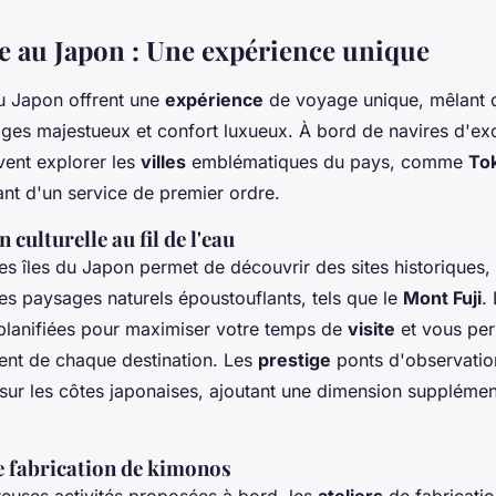
re au Japon : Une expérience unique
au Japon offrent une
expérience
de voyage unique, mêlant 
ages majestueux et confort luxueux. À bord de navires d'exc
ent explorer les
villes
emblématiques du pays, comme
To
ant d'un service de premier ordre.
culturelle au fil de l'eau
es îles du Japon permet de découvrir des sites historiques
es paysages naturels époustouflants, tels que le
Mont Fuji
.
lanifiées pour maximiser votre temps de
visite
et vous per
ment de chaque destination. Les
prestige
ponts d'observation
sur les côtes japonaises, ajoutant une dimension supplémen
e fabrication de kimonos