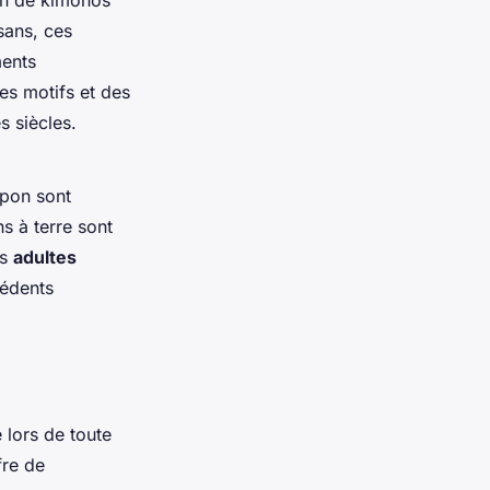
on de kimonos
sans, ces
ments
des motifs et des
s siècles.
apon sont
ns à terre sont
es
adultes
édents
 lors de toute
fre de