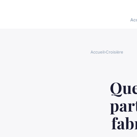
Acc
Accueil
›
Croisière
Que
par
fab