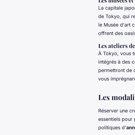
Les musées et 
La capitale ja
de Tokyo, qui re
le Musée d'art 
offrent des oas
Les ateliers 
À Tokyo, vous 
intégrés à des c
permettront de d
vous imprégnant
Les modalit
Réserver une cr
essentiels pour 
politiques d'
ann