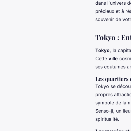
dans l'univers d
précieux et à ré
souvenir de votr
Tokyo : En
Tokyo
, la capi
Cette
ville
cosmop
ses coutumes an
Les quartiers
Tokyo se découv
propres attracti
symbole de la mo
Senso-ji, un lie
spiritualité.