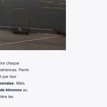
tire chaque
périences. Parmi
t par leur
ponaise
. Mais
n de kimonos
au
ière les