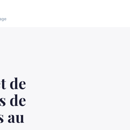
age
t de
s de
s au