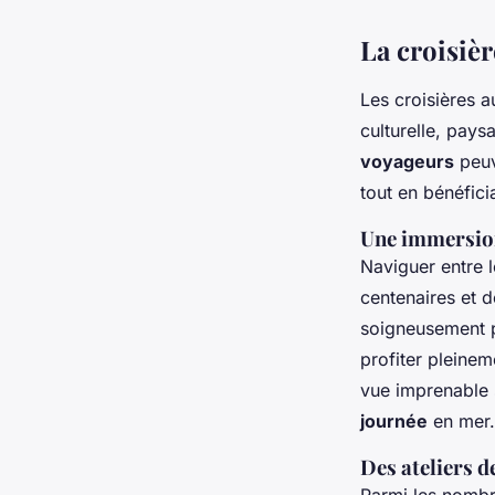
La croisiè
Les croisières 
culturelle, pays
voyageurs
peuv
tout en bénéfici
Une immersion 
Naviguer entre l
centenaires et d
soigneusement p
profiter pleine
vue imprenable 
journée
en mer.
Des ateliers d