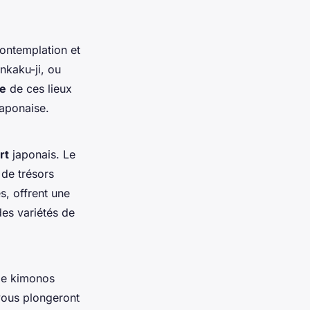
 contemplation et
inkaku-ji, ou
te
de ces lieux
japonaise.
rt
japonais. Le
 de trésors
s, offrent une
des variétés de
de kimonos
 vous plongeront