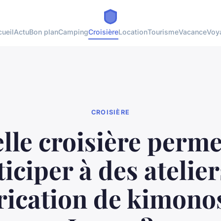
ueil
Actu
Bon plan
Camping
Croisière
Location
Tourisme
Vacance
Voy
CROISIÈRE
lle croisière perme
ticiper à des atelier
rication de kimono