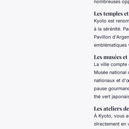
nombreuses opp
Les temples et
Kyoto est reno
à la sérénité. Pa
Pavillon d'Argen
emblématiques v
Les musées et 
La ville compt
Musée national d
nationaux et d'œ
pause gourmande
thé vert japona
Les ateliers 
À Kyoto, vous a
directement en v