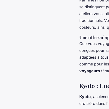
Parmi les nombr
se distinguent p
ateliers vous in
traditionnels. V
couleurs, ainsi 
Une offre adap
Que vous voyagi
conçues pour sat
adaptées à tous
comme pour les
voyageurs
témo
Kyoto : Un
Kyoto
, ancienn
croisière dans l