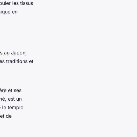
uler les tissus
nique en
es au Japon.
s traditions et
ère et ses
mé, est un
 le temple
 et de