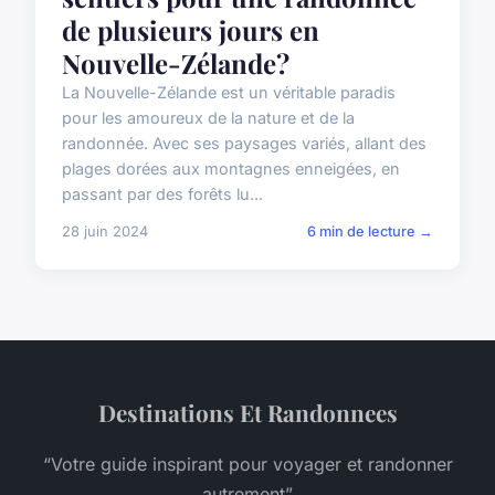
de plusieurs jours en
Nouvelle-Zélande?
La Nouvelle-Zélande est un véritable paradis
pour les amoureux de la nature et de la
randonnée. Avec ses paysages variés, allant des
plages dorées aux montagnes enneigées, en
passant par des forêts lu...
28 juin 2024
6 min de lecture →
Destinations Et Randonnees
“Votre guide inspirant pour voyager et randonner
autrement”